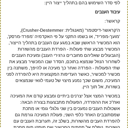
לפי סדר השימוש בהם בתהליך ייצור היין:
עיבוד הענבים
קראשר:
ה'קראשר-דיסטמר' (מאנגלית: Crusher-Destemmer),
'מועך-מפריד', או בשמו התקני על פי האקדמיה 'מפרד-מרסק',
הוא המכשיר הראשון שבא במגע עם הענבים בתהליך הייצור,
המכשיר מבצע שתי פעולות - הפרדת הענבים מהשזרות
(הגבעולים שאליהם מחוברים גרגירי הענב) ומעיכת הענבים
לשחרור הנוזל שנמצא בתוכם, הסדר שבו המכשיר מבצע את
שתי הפעולות - הפרדה ואחר כך מעיכה או להיפך, משתנה בין
מכשיר למכשיר, כאשר העדיפות המקצועית היא להפרדה לפני
המעיכה, משום שכך נמנע מיצוי של טעמי לוואי שנמצאים
בשזרות, אל תוך היין.
במכשיר המצוי אצל יצרנים ביתיים ומבצע קודם את המעיכה
ואח"כ את ההפרדה, הפעולות מתבצעות בצורה הבאה:
אשכולות הענבים נמעכים בין שני גלגלי גומי או מתכת
שמסתובבים האחד כלפי השני, פעולת המעיכה גורמת גם
להפרדת העבים מהשזרות, בשלב זה, תערובת הענבים עם
השזרות, נופלת אל תחתית המכשיר שם מותקן תוף מתכת