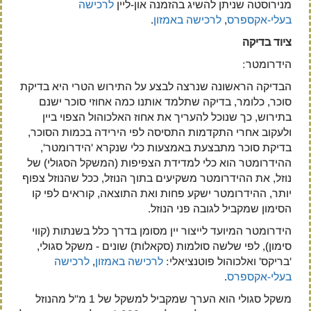
מנירוסטה שניתן להשיג בהזמנה און-ליין
לרכישה
בעלי-אקספרס
,
לרכישה באמזון
.
ציוד בדיקה
הידרומטר:
הבדיקה הראשונה שנרצה לבצע על התירוש הטרי היא בדיקת
סוכר, כלומר, בדיקה שתלמד אותנו כמה אחוזי סוכר ישנם
בתירוש, כך שנוכל להעריך את אחוז האלכוהול הצפוי ביין
ולעקוב אחרי התקדמות התסיסה לפי הירידה בכמות הסוכר,
בדיקת סוכר מתבצעת באמצעות כלי שנקרא 'הידרומטר',
ההידרומטר הוא כלי למדידת הצפיפות (המשקל הסגולי) של
נוזל, את ההידרומטר משקיעים בתוך הנוזל, ככל שהנוזל צפוף
יותר, ההידרומטר ישקע פחות ואת התוצאה, קוראים לפי קו
הסימון שמקביל לגובה פני הנוזל.
הידרומטר המיועד לייצור יין מסומן בדרך כלל בשנתות (קווי
סימון), לפי שלשה סולמות (סקאלות) שונים - משקל סגולי,
'בריקס' ואלכוהול פוטנציאלי:
לרכישה באמזון
,
לרכישה
בעלי-אקספרס
.
משקל סגולי הוא הערך שמקביל למשקל של 1 מ"ל מהנוזל