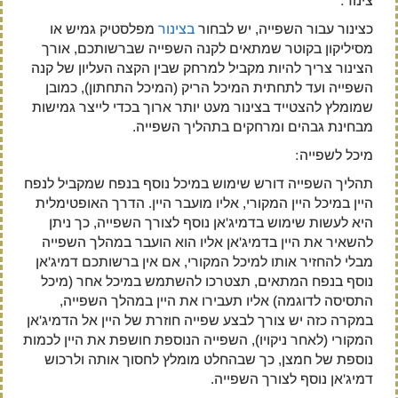
צינור:
כצינור עבור השפייה, יש לבחור
בצינור
מפלסטיק גמיש או
מסיליקון בקוטר שמתאים לקנה השפייה שברשותכם, אורך
הצינור צריך להיות מקביל למרחק שבין הקצה העליון של קנה
השפייה ועד לתחתית המיכל הריק (המיכל התחתון), כמובן
שמומלץ להצטייד בצינור מעט יותר ארוך בכדי לייצר גמישות
מבחינת גבהים ומרחקים בתהליך השפייה.
מיכל לשפייה:
תהליך השפייה דורש שימוש במיכל נוסף בנפח שמקביל לנפח
היין במיכל היין המקורי, אליו מועבר היין. הדרך האופטימלית
היא לעשות שימוש בדמיג'אן נוסף לצורך השפייה, כך ניתן
להשאיר את היין בדמיג'אן אליו הוא הועבר במהלך השפייה
מבלי להחזיר אותו למיכל המקורי, אם אין ברשותכם דמיג'אן
נוסף בנפח המתאים, תצטרכו להשתמש במיכל אחר (מיכל
התסיסה לדוגמה) אליו תעבירו את היין במהלך השפייה,
במקרה כזה יש צורך לבצע שפייה חוזרת של היין אל הדמיג'אן
המקורי (לאחר ניקויו), השפייה הנוספת חושפת את היין לכמות
נוספת של חמצן, כך שבהחלט מומלץ לחסוך אותה ולרכוש
דמיג'אן נוסף לצורך השפייה.