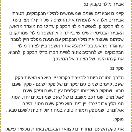
אביזר מילוי בקבוקים:
קיימים אביזרים שונים שמשמשים למילוי הבקבוקים, מטרת
אביזרים אלו היא להפחית את החשיפה של היין לחמצן בעת
מילוי הבקבוק ולאפשר מילוי הבקבוק עד לגובה מוגדר מראש,
האביזר הבסיסי והשימושי ביותר הוא 'משפך מילוי' שמותקן בו
שסתום שעוצר את מילוי הבקבוק עם הגעת מפלס היין לגובה
שהוגדר מראש, בכדי למלא את המשפך ביין לצורך מילוי
הבקבוקים, יש להרכיב צינור לפיית הברז בדלי הבקבוק ולהביא
את קצהו השני של הצינור אל המשפך.
פקקים:
הדרך הטובה ביותר לסגירת בקבוקי יין היא באמצעות פקק
שעם, קיימים שני סוגים עיקריים של פקקי שעם - פקק 'שעם
טבעי' שחקוק בשלמותו מקליפת עץ השעם ופקק שעם
'אגלומרט' שמורכב משבבים של שעם שמודבקים יחד, הסוג
המומלץ עבור יצרני יין ביתי הוא פקק שעם מסוג 'מיקרו
אגלומרט' שמספק תמורה טובה במחיר זול יחסית לשעם טבעי.
פוקק:
את פקק השעם, מחדירים לצוואר הבקבוק בעזרת מכשיר פיקוק