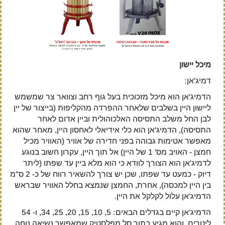
מיכל יישון
דמיג'אן:
הדמיג'אן הוא מיכל מזכוכית בעל גוף רחב וצוואר צר שמשמש
ליישון היין בשלבים שלאחר ההפרדה מהקליפות (בייצור של יין
לבן החל משלב התסיסה האלכוהולית וביין אדום לאחר
התסיסה), הדמיג'אן הוא כלי אידיאלי לאחסון היין, מאחר שהוא
מאפשר אטימות גבוהה בפני חדירה של אוויר (האוויר מכיל
חמצן - האויב מס' 1 של היין) אל תוך היין, עקרון חשוב בנוגע
לדמיג'אן הוא הצורך לוודא כי הוא מלא ביין עד שפתו (ליתר
דיוק - כמעט עד שפתו, שכן יש צורך להשאיר רווח של כ- 2 ס"מ
בין היין למכסה), אחרת, החמצן שנמצא בחלל האוויר שבראש
הדמיג'אן עלול לקלקל את היין.
הדמיג'אן קיים בגדלים הבאים: 5, 10, 15, 20, 25, 34, ו- 54
ליטרים, והוא מגיע בתוך סל מפלסטיק שמאפשר נשיאה נוחה