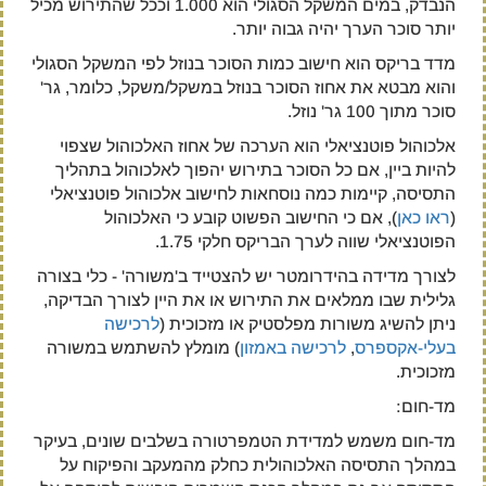
הנבדק, במים המשקל הסגולי הוא 1.000 וככל שהתירוש מכיל
יותר סוכר הערך יהיה גבוה יותר.
מדד בריקס הוא חישוב כמות הסוכר בנוזל לפי המשקל הסגולי
והוא מבטא את אחוז הסוכר בנוזל במשקל/משקל, כלומר, גר'
סוכר מתוך 100 גר' נוזל.
אלכוהול פוטנציאלי הוא הערכה של אחוז האלכוהול שצפוי
להיות ביין, אם כל הסוכר בתירוש יהפוך לאלכוהול בתהליך
התסיסה, קיימות כמה נוסחאות לחישוב אלכוהול פוטנציאלי
(
ראו כאן
), אם כי החישוב הפשוט קובע כי האלכוהול
הפוטנציאלי שווה לערך הבריקס חלקי 1.75.
לצורך מדידה בהידרומטר יש להצטייד ב'משורה' - כלי בצורה
גלילית שבו ממלאים את התירוש או את היין לצורך הבדיקה,
ניתן להשיג משורות מפלסטיק או מזכוכית (
לרכישה
בעלי-אקספרס
,
לרכישה באמזון
) מומלץ להשתמש במשורה
מזכוכית.
מד-חום:
מד-חום משמש למדידת הטמפרטורה בשלבים שונים, בעיקר
במהלך התסיסה האלכוהולית כחלק מהמעקב והפיקוח על