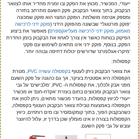
ייעודי, המכשיר, מכווץ את הפקק ובו זמנית מחדיר אותו לצוואר
הבקבוק, בתוך צוואר הבקבוק, פקק השעם מתרחב בחזרה
ומספק אטימה מושלמת. הפוקק המצוי הוא פוקק שמכונה
'פוקק פורטוגלי' שבשונה מהפוקק הידני (
פוקק ידני לרכישה
מאמזון
,
פוקק ידני לרכישה מעליאקספרס
) מאפשר את ביצוע
הפיקוק בנוחות כאשר אין צורך לאחוז את הבקבוק בזמן החדרת
הפקק, בנוסף, פוקק ידני אינו מתאים לשימוש עם פקקי
'מיקרו-אגלומרט' שדורשים יכולות דחיסה גבוהה יותר.
קפסולות:
את צוואר הבקבוק ניתן לעטוף
בקפסולה עשויה PVC
, מטרת
הקפסולה היא אסטטית בעיקר, אך גם כהגנה על פקק השעם
מפני אבק ולכלוך, את קפסולות ה- PVC, 'מלבישים' על גבי
צוואר הבקבוק ומכווצים בחום בעזרת 'אקדח-חום' או מכשיר
ייעודי לכיווץ קפסולות, בהעדר מכשור מתאים, ניתן לכווץ את
הקפסולה באמצעות טבילת צוואר הבקבוק העטוף בקפסולה,
כשהבקבוק הפוך, בתוך קומקום/סיר ובו מים רותחים, כיווץ
הקפסולות בצורה זו אינו מומלץ שכן בדרך זו, עלול להיווצר
עובש על גבי פקק השעם.