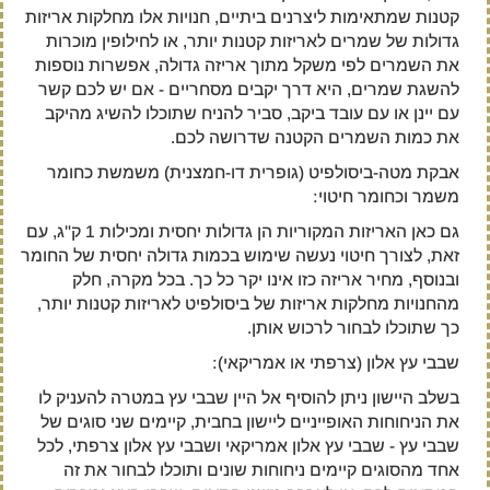
קטנות שמתאימות ליצרנים ביתיים, חנויות אלו מחלקות אריזות
גדולות של שמרים לאריזות קטנות יותר, או לחילופין מוכרות
את השמרים לפי משקל מתוך אריזה גדולה, אפשרות נוספות
להשגת שמרים, היא דרך יקבים מסחריים - אם יש לכם קשר
עם יינן או עם עובד ביקב, סביר להניח שתוכלו להשיג מהיקב
את כמות השמרים הקטנה שדרושה לכם.
אבקת מטה-ביסולפיט (גופרית דו-חמצנית) משמשת כחומר
משמר וכחומר חיטוי:
גם כאן האריזות המקוריות הן גדולות יחסית ומכילות 1 ק"ג, עם
זאת, לצורך חיטוי נעשה שימוש בכמות גדולה יחסית של החומר
ובנוסף, מחיר אריזה כזו אינו יקר כל כך. בכל מקרה, חלק
מהחנויות מחלקות אריזות של ביסולפיט לאריזות קטנות יותר,
כך שתוכלו לבחור לרכוש אותן.
שבבי עץ אלון (צרפתי או אמריקאי):
בשלב היישון ניתן להוסיף אל היין שבבי עץ במטרה להעניק לו
את הניחוחות האופייניים ליישון בחבית, קיימים שני סוגים של
שבבי עץ - שבבי עץ אלון אמריקאי ושבבי עץ אלון צרפתי, לכל
אחד מהסוגים קיימים ניחוחות שונים ותוכלו לבחור את זה