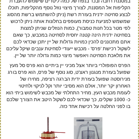
במסננת רחבה ובכד בנפח של כמה ליטרים שישמש להעברת
הקליפות אל המסננת, לצורך מיצוי נוזל נוסף מהקליפות, תוכלו
לבצע סחיטה ידנית בעזרת רשת (ניתן להשתמש ברשת מהסוג
שמשמש למניעת כניסת מעופפים בחלונות אותה ניתן לרכוש
לפי מטר בכל חנות טמבור), כמות הנוזלים שניתן למצות
בסחיטה ידנית הינה קטנה יחסית לסחיטה במכבש, כך שאם
אתם מתכוננים להכין כמויות גדולות של יין יתכן שכדאי לכם
לשקול רכישת 'פרס' - מכבש ייעודי לסחיטת ענבים שיקל עליכם
את מלאכת הסחיטה ויאפשר מיצוי כמות גדולה יותר של יין.
הפרס הפופולרי ביותר אצל מכיני יין ביתיים הוא פרס סל מעץ
שפועל בעזרת מנגנון ראצ'ט, סוג נוסף של פרס, הוא פרס בורג
מנירוסטה שפועל בעזרת ידית הברגה רציפה, מחירו של
האחרון יקר יותר, אולם הוא מסיבי יותר וקל לניקוי ולחיטוי
לעומת מכבש העץ, מחיר התחלתי של מכבש לשימוש ביתי הוא
כ- 1000 שקלים, כך שכדאי לכם לשקול היטב את הצורך שלכם
בו לפני החלטה על רכישת אחד כזה.