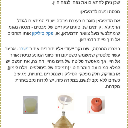
שכן ניתן להתאים את נפחו לנפח היין.
מכסה ונשם לדמיג'אן:
את הדמיג'אן סוגרים בעזרת מכסה ייעודי המתאים לגודל
הדמיג'אן, קיימים שני סוגים עיקריים של מכסים - מכסה מגומי
ש'מתלבש' מעל צוואר הדמיג'אן, או,
פקק סיליקון
אותו תוחבים
אל תוך פיית הדמיג'אן.
במרכז המכסה, ישנו נקב ייעודי אליו תוחבים את ה'
נשם
' - אביזר
עשוי פלסטיק שמשמש כשסתום חד כיווני המונע כניסת אוויר
אל היין אך מאפשר פליטה של גזים מהיין החוצה, את הנשם יש
למלא במים עם חומר חיטוי (תמיסה של ביסולפיט ומלח לימון),
או בוודקה, חלק מפקקי הסיליקון שנמכרים בחנויות, מגיעים
כשהם ללא נקב לנשם, במקרה כזה, יש לקדוח נקב בעזרת
מקדחה.