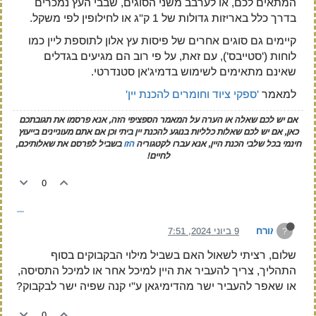
המתאים לכם, או לערבב משני הסוגים, שבבי העץ נמכרים
בדרך כלל באריזות גדולות של 1 ק"ג או לחילופין לפי משקל.
קיימים גם סוגים אחרים של פיסות עץ אלון לתוספת ליין כמו
לוחות ('סטייבס'), עם זאת, על פי רוב הם מגיעים בגדלים
שאינם מתאימים לשימוש בדמיג'אן סטנדרטי.
למאמר
'ספקי ציוד וחומרים להכנת יין'
אם יש לכם שאלה או הערה על המאמר הספציפי הזה, אנא פרסמו את תגובתכם
כאן, אם יש לכם שאלות כלליות בנוגע להכנת יין ביתי וכן אם אתם מעוניינים בייעוץ
חינמי בכל שלבי הכנת היין, אנא עברו לקטגוריה
הזו
בשביל לפרסם את שאלותיכם,
לחיים!
0
אורח
9 ביוני 2024, 7:51
?
שלום, רציתי לשאול האם בשביל מילוי הבקבוקים בסוף
התהליך, צריך להעביר את היין למיכל אחר או למיכל התסיסה,
או שאפר להעביר ישר מהדימיגאן ע"י קנה שפיה ישר לבקבוק?
0