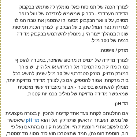
לצורך הכנה של תמיסות כאלו מומלץ להשתמש בבקבוק
מדידה מעבדתי - בקבוק שמשמש למדידה של נוזל בנפח
מסוים, על צוואר הבקבוק מסומן קו שמסמן את גובה המילוי
למדידת נפח הנוזל שנקוב על הבקבוק, לצורך הכנת תמיסות
שונות במהלך ייצור היין, מומלץ להשתמש בבקבוק מדידה
בנפח של 100 מ"ל.
מזרק / פיפטה:
לצורך מדידה של תמיסות מהסוג שהוזכר, במטרה להוסיף
כמות מדויקת מהתמיסה אל התירוש או אל היין, יש צורך
במזרק מדויק, מזרק סטנדרטי של 10 מ"ל שניתן להשיג בכל
בית מרקחת, אמור להספיק, אם כי, לצורך מדידה מדויקת יותר,
מומלץ להשתמש בפיפטה - אביזר מעבדתי עשוי מזכוכית
שמאפשר מדידה מדויקת של נוזלים בכמויות קטנות.
מד pH:
אם החלטתם לקחת צעד אחד קדימה ולהכין יין בצורה מקצועית
של ממש, האביזר הראשון שתזדקקו אליו הוא
מד pH
שיאפשר
לכם לעקוב אחרי חומציות היין ולבצע תיקונים בהתאם (על פי
רוב, הוספת חומצה), המד שתצטרכו הוא כזה מסוג מד 'טסטר',