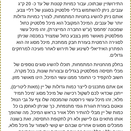
התירוש/יין שבתוכו, עבור כמויות קטנות של עד כ- 20 ק"ג
ענבים, ניתן להשתמש בדליי פלסטיק בסגנון של דליי צבע,
אותם ניתן להשיג בחנויות המתמחות, לצורך כמויות גדולות
יותר של ענבים, המיכל המקובל הוא מיכל פלסטיק כחול
שמכונה 'פחמס' (ע"ש החברה המייצרת), זהו מיכל עשוי
מפלסטיק מאושר מזון בצבע כחול שמצויד במכסה שניתן
לסגירה הרמטית בעזרת חבק ממתכת, מיכל מסוג זה הוא
הפתרון האידיאלי לשינוע של תירוש לאחר מעיכה למרחקים
גדולים.
בחלק מהחנויות המתמחות, תוכלו להשיג סוגים נוספים של
מכלי תסיסה מפלסטיק בגדלים ובצורות שונות, בכל מקרה,
חשוב להקפיד כי החומר ממנו עשוי המיכל, הינו מאושר מזון.
אם אתם מתכננים לייצר כמות גדולות של יין (מאות ליטרים),
ייתכן שכדאי לכם לשקול רכישה של מיכל מסוג 'מיכל תמיד
מלא', זהו מיכל עשוי נירוסטה שהמכסה שלו צף על גבי הנוזל
ונאטם בעזרת חגורת גומי מתנפחת, כך שניתן לאחסן בו כל
כמות של יין מבלי להותיר חלל אוויר בראש המיכל, מה שהופך
אותו מתאים גם ליישון ולא רק לתקופת התסיסה, זאת בשונה
ממכלים מסוגים אחרים שבהם יש קושי לשמור על מיכל מלא,