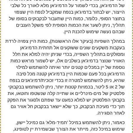
של הדמיג'אן, בכדי לשמור על הדמיג'אן מלא לאורך כל שלבי
הייצור, יש לבחור בדמיג'אן בנפח שמקביל לנפח היין שצפוי
בתוצר הסופי, כלומר, כמות היין שתעבור לבקבוקים בסופו של
תהליך, ניתן לשער את הכמות הסופית לפי משקל הענבים
שבהם נעשה שימוש להכנת היין.
במהלך השפיות (בעיקר אלו הראשונות), כמות היין צפויה לרדת
בעקבות משקעים שונים ששוקעים אל תחתית הדמיג'אן
ומסולקים בתהליך השפייה, בכדי שניתן יהיה למלא את חלל
האוויר שנוצר בדמיג'אן בשלבים אלו, יש לשמור מראש כמות
נוספת של יין במכלים קטנים יותר ואיתה להשתמש למילוי
הדמיג'אן בכל פעם שכמות היין בדמיג'אן קטנה מכל סיבה
שהיא, ניתן להשתמש למטרה זו בכדי זכוכית/דמיג'אנים בנפח
של 2 או 5 ליטר, בכמויות קטנות יותר, ניתן להשתמש בבקבוקי
פלסטיק של מים-מינרליים או שתייה קלה שנשטפו וחוטאו, את
בקבוקי הפלסטיק יש למלא כמעט עד שפתם ולסגור את הפקק
תוך כדי מעיכת הבקבוק, כך שלא יישאר בבקבוק חל אוויר גם
לאחר הסגירה.
כאמור, ניתן להשתמש במיכל 'תמיד-מלא' גם כמיכל יישון,
שימוש במיכל כזה, מייתר את הצורך שבשמירת יין לטופינג,