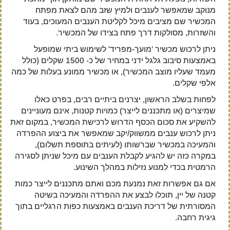
מנוקב שמאפשר לענבים ולמיץ שזב מהם לצאת מפתח
המכשיר שם מציבים מיכל לקליטת הענבים המעוכים, בעוד
והשזרות, מסולקות דרך פתח בצידו של המכשיר.
ניתן לרכוש מכשיר 'מועך-מפריד' לשימוש ביתי שמופעל
באמצעות סיבוב גלגל ידני במחיר של כ- 1500 שקלים (כולל
מעמד שעליו מוצב המכשיר), או מכשיר ממונע בעלות של כמה
אלפי שקלים.
לפחות בשלב הראשון, יצרנים ביתיים רבים, בפרט כאלו
שמיצרים (או מתכננים לייצר) כמויות קטנות, אינם מעוניינים
להשקיע את סכום הכסף הדרוש לרכישת המכשיר, במקום זאת
ניתן לרכוש ענבים ממשווק/יקב שמאפשר את ביצוע ההפרדה
והמעיכה במכשיר שברשותו (לעיתים בתוספת תשלום),
במקרה כזה יש להגיע לקבלת הענבים עם מיכל שניתן לסגירה
הרמטית בכדי למנוע נזילות במהלך השינוע.
אם גם אפשרות זאת נמנעת מכם ואתם מתכננים לייצר כמות
קטנה של יין, תוכלו לבצע את ההפרדה והמעיכה בשיטה
המסורתית של דריכת הענבים באמצעות כפות הרגליים בתוך
גיגית רחבה.