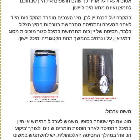
אטום וללא חלל אוויר כך שהם חושפים את היין שבתוכם
לחמצן ואינם מתאימים ליישון.
במקרה של הכנת יין לבן, מיץ הענבים מופרד מהקליפות מייד
לאחר המעיכה והתסיסה מתרחשת בנוכחות המיץ הצלול
בלבד, תסיסה של יין כזה מתרחשת במיכל סגור מזכוכית מסוג
'דמיג'אן', עליו נרחיב בהמשך תחת הקטגוריה 'מיכל יישון'.
משוט ערבול:
מוט עם כף שטוחה בסופו, משמש לערבול התירוש או היין
במיכל התסיסה לאחר הוספת חומרים שונים ולצורך 'ביקוע
הכיפה' במהלך התסיסה האלכוהולית, יש להשתמש במשוט