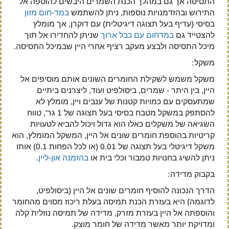
התסיסה אך גם במהלך הכנת השמרים היבשים להוספה אל
התירוש ובהזדמנויות נוספות, ניתן להשתמש
במד-חום מזון
בסיסי (עדיף בעל תצוגה דיגיטלית) עם דוקרן, אך מומלץ
להצטייד גם
במדחום עם כבל ארוך
שניתן להחדירו אל תוך
מיכל התסיסה ולבצע מעקב רציף אחרי היין שבמיכל התסיסה.
משקל:
משקל משמש לשקילת החומרים השונים אותם מוסיפים אל
היין, בין היתר - שמרים, ביסולפיט ועוד, ליצרנים ביתיים
שמתעסקים עם כמויות קטנות של ענבים ויין, מומלץ לא
להסתפק במשקל מטבח בסיסי בעל תצוגה של 1 גר', טווח
השגיאה של משקלים כאלו הוא גדול ויכול להביא לטעויות
קריטיות בהוספת חומרים שונים אל היין, המשקל המומלץ, הוא
משקל דיגיטלי בעל תצוגה של 0.01 (או לכל הפחות 0.1) אותו
ניתן להשיג בחנויות טמבור וכלי בית או
בהזמנה און-ליין
.
בקבוק מדידה:
הדרך הנכונה להוסיף חומרים שונים אל היין (ביסולפיט,
לדוגמה) היא בעזרת הכנת תמיסה בעלת ריכוז מסוים מהחומר
והוספתה אל היין בעזרת מזרק, מדידה של תמיסה נוזלית קלה
ומדויקת יותר מאשר מדידה של חומר מוצק.