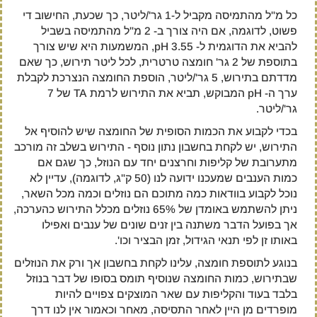
כל מ"ל מהתמיסה מקביל ל-1 גר'/ליטר, כך שכעת, החישוב די
פשוט, לדוגמה, אם היה צורך ב- 2 מ"ל מהתמיסה בשביל
להביא את הדוגמית ל- pH 3.55, המשמעות היא שיש צורך
בתוספת של 2 גר' חומצה טרטרית, לכל ליטר תירוש, כך שאם
מדדתם בתירוש, 5 גר'/ליטר, הוספת החומצה הנצרכת לקבלת
ערך ה- pH המבוקש, תביא את התירוש לרמת TA של 7
גר'/ליטר.
בכדי לקבוע את הכמות הסופית של החומצה שיש להוסיף אל
התירוש, יש לקחת בחשבון נתון נוסף - התירוש בשלב זה מורכב
מתערובת של קליפות וחרצנים יחד עם הנוזל, כך שגם אם
כמות הענבים שמעכנו ידועה לנו (50 ק"ג, לדוגמה), עדיין לא
נוכל לקבוע בוודאות כמה מתוכם הם נוזלים וכמה מכל השאר,
ניתן להשתמש באומדן של 65% נוזלים מכלל התירוש כהערכה,
אך בפועל הדבר משתנה בין זנים שונים של ענבים ואפילו
באותו זן לפי תנאי הגידול, זמן הבציר וכו'.
בנוגע לתוספת חומצה, עלינו לקחת בחשבון אך ורק את הנוזלים
שבתירוש, כמות החומצה שנוסיף תומס בסופו של דבר בנוזל
בלבד בעוד והקליפות עם שאר המוצקים צפויים להיות
מופרדים מן היין לאחר התסיסה, מאחר וכאמור אין לנו דרך