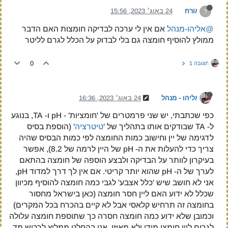
אורח
24 באוג׳ 2023, 15:56
?
@אליהו-מנהל
אם אין לי ערכה לבדיקה חומצות האם הדבר
ממולץ להוסיף חומצה גם בלי לבדוק על הכלל לגרם לליטר
0
תגובה 1
אליהו - מנהל
24 באוג׳ 2023, 16:36
כפי שכתבתי, יש שני פרמטרים של 'חומציות' - pH ו- TA, בנוגע
ל- TA שבודקים אותו בתהליך של '
טיטרציה
' (הוספת בסיס
לדגימה של יין וחישוב כמות החומצה לפי כמות הבסיס שהיה
צריך כדי להעלות את ה- pH של היין לרמה של 8.2), אפשר
בעיקרון לוותר על הבדיקה ולבצע הוספה של חומצה בהתאם
לערך של ה- pH שהוא יותר קריטי. אם אין לך דרך למדוד pH,
אני לא חושב שיש 'כלל אצבע' לגבי כמה חומצה להוסיף מכיוון
שכלל לא ידוע האם ליין חסר חומצה (כאן בישראל מחסור
בחומצה זה תרחיש קלאסי אבל לא קיים בהכרח בכל המקרים)
וכמובן שלא ידוע כמה חומצה חסרה כך שתוספת חומצה עלולה
לגרום ליין חומצי מידי ולא מאוזן. אני בהחלט ממליץ לרכוש מד