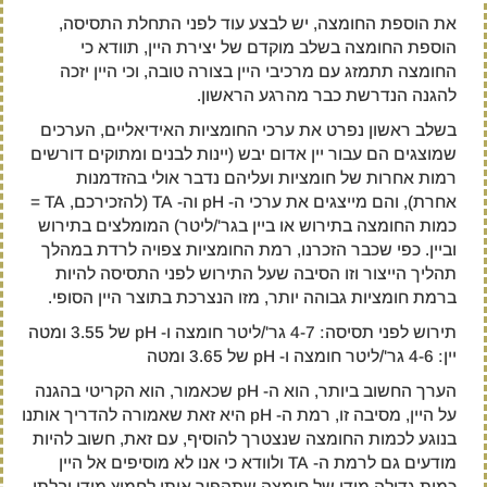
את הוספת החומצה, יש לבצע עוד לפני התחלת התסיסה,
הוספת החומצה בשלב מוקדם של יצירת היין, תוודא כי
החומצה תתמזג עם מרכיבי היין בצורה טובה, וכי היין יזכה
להגנה הנדרשת כבר מהרגע הראשון.
בשלב ראשון נפרט את ערכי החומציות האידיאליים, הערכים
שמוצגים הם עבור יין אדום יבש (יינות לבנים ומתוקים דורשים
רמות אחרות של חומציות ועליהם נדבר אולי בהזדמנות
אחרת), והם מייצגים את ערכי ה- pH וה- TA (להזכירכם, TA =
כמות החומצה בתירוש או ביין בגר'/ליטר) המומלצים בתירוש
וביין. כפי שכבר הזכרנו, רמת החומציות צפויה לרדת במהלך
תהליך הייצור וזו הסיבה שעל התירוש לפני התסיסה להיות
ברמת חומציות גבוהה יותר, מזו הנצרכת בתוצר היין הסופי.
תירוש לפני תסיסה: 4-7 גר'/ליטר חומצה ו- pH של 3.55 ומטה
יין: 4-6 גר'/ליטר חומצה ו- pH של 3.65 ומטה
הערך החשוב ביותר, הוא ה- pH שכאמור, הוא הקריטי בהגנה
על היין, מסיבה זו, רמת ה- pH היא זאת שאמורה להדריך אותנו
בנוגע לכמות החומצה שנצטרך להוסיף, עם זאת, חשוב להיות
מודעים גם לרמת ה- TA ולוודא כי אנו לא מוסיפים אל היין
כמות גדולה מידי של חומצה שתהפוך אותו לחמוץ מידי ובלתי