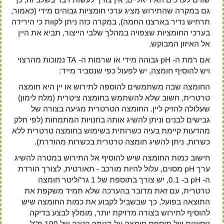
גם במקרה שהתירוש מציג ערכי חומציות גבוהים מידי (כאמור,
תרחיש נדיר בארצנו החמה), במקרה כזה ניתן לקוות כי הירידה
בערכי החומציות שצפויה במהלך שלבי הייצור, תביא את היין
אל האיזון המבוקש.
אם רמת ה- pH גבוהה מידי או שרמות ה- TA נמוכות מהרצוי
ויש להוסיף חומצה, יש לפעול כפי שנסביר מייד:
החומצה שבה משתמשים להוספה לתירוש או יין היא חומצה
טרטרית, חשוב שלא להשתמש בחומצה ציטרית (מלח לימון)
שעלולה להזיק ליין. החומצה הטרטרית מגיעה בצורה של
גבישים לבנים וניתן להשיג אותה בחנויות המתמחות (לפי חלק
מהדעות קיימת בעיה כשרותית בשימוש בחומצה טרטרית ללא
כשרות, ניתן להשיג חומצה טרטרית בכשרות מהודרת).
חישוב כמות החומצה שיש להוסיף אל התירוש במטרה להשיג
ערך pH מסוים, עלול להיות מורכב - תאורטית, לצורך הורדת
ה- pH ב- 0.1, יש צורך בתוספת של 1 גר'/ליטר חומצה
טרטרית, עם זאת מדובר בהערכה שלא תמיד משקפת את
התוצאה בפועל, כך שבשביל לקבוע את כמות החומצה שיש
להוסיף לתירוש בצורה מדויקת יותר, מומלץ לבצע בדיקה
ניסיונית של תוספת חומצה על דגימה קטנה של 100 מ"ל