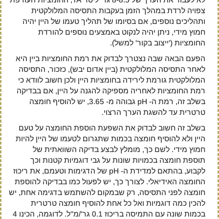
צפויה לרדת במהלך הזמן בעקבות התסיסה המלולקטית
ותהליכים נוספים, אם בסיומו של תהליך טעמו של היין יהיה
חמוץ מידי, ניתן יהיה לנקוט באמצעים נוספים להורדת
החומציות ('ייצוב בקור' למשל).
הפעם הבאה שבה נצטרך לבדוק את רמת החומציות ביין היא
לאחר התסיסה המלולקטית (ביין אדום יבש), כזכור, התסיסה
המלולקטית גורמת לירידה בחומציות היין ולכן חשוב לוודא כי
רמת החומציות לאחריה מספיקה להגנה על היין, אם בבדיקה
בשלב זה, רמת ה- pH גבוהה מ- 3.65, יש להוסיף חומצה
טרטרית עד להשגת הערך הרצוי.
בשלב זה חשוב לבדוק את השפעת הוספת החומצה על טעם
היין ולא להוסיף חומצה בכמות שתגרום לטעמו של היין להיות
חמוץ מידי. לשם כך, מומלץ לבצע בדיקה השוואתית של
תוספת חומצה בכמויות שונות על גבי דוגמיות קטנות וכך
לקבוע, בהתאם למדידת ה- pH של הדגימות וטעמם, את ריכוז
החומצה האידיאלי. לצורך כך, יש לפעול כמו בבדיקה להוספת
חומצה לפני התסיסה, רק שבמקום להשתמש בדגימה אחת, יש
להכין כמה דוגמיות ואל כל אחת להוסיף חומצה טרטרית
בכמות שונה עם התמיסה בריכוז 0.1 גר'/מ"ל. לדוגמה, הכינו 4