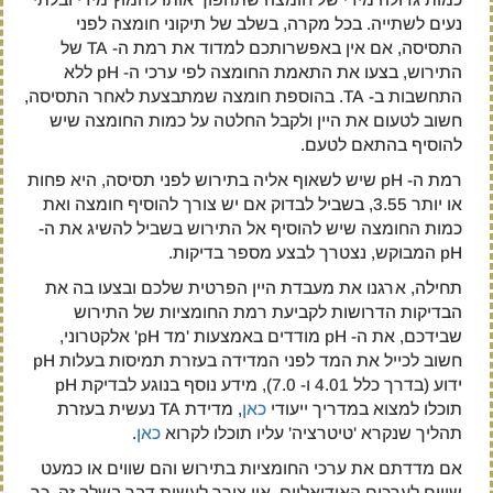
נעים לשתייה. בכל מקרה, בשלב של תיקוני חומצה לפני
התסיסה, אם אין באפשרותכם למדוד את רמת ה- TA של
התירוש, בצעו את התאמת החומצה לפי ערכי ה- pH ללא
התחשבות ב- TA. בהוספת חומצה שמתבצעת לאחר התסיסה,
חשוב לטעום את היין ולקבל החלטה על כמות החומצה שיש
להוסיף בהתאם לטעם.
רמת ה- pH שיש לשאוף אליה בתירוש לפני תסיסה, היא פחות
או יותר 3.55, בשביל לבדוק אם יש צורך להוסיף חומצה ואת
כמות החומצה שיש להוסיף אל התירוש בשביל להשיג את ה-
pH המבוקש, נצטרך לבצע מספר בדיקות.
תחילה, ארגנו את מעבדת היין הפרטית שלכם ובצעו בה את
הבדיקות הדרושות לקביעת רמת החומציות של התירוש
שבידכם, את ה- pH מודדים באמצעות 'מד pH' אלקטרוני,
חשוב לכייל את המד לפני המדידה בעזרת תמיסות בעלות pH
ידוע (בדרך כלל 4.01 ו- 7.0), מידע נוסף בנוגע לבדיקת pH
תוכלו למצוא במדריך ייעודי
כאן
, מדידת TA נעשית בעזרת
תהליך שנקרא 'טיטרציה' עליו תוכלו לקרוא
כאן
.
אם מדדתם את ערכי החומציות בתירוש והם שווים או כמעט
שווים לערכים האידיאליים, אין צורך לעשות דבר בשלב זה, כך