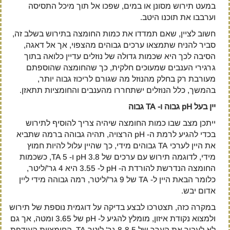
במעט תירוש מסונן או במים, שפכו אל תוך מיכל התסיסה
וערבבו את תוכנו היטב.
חשוב לציין, שאם תמדדו את כמות החומצה בתירוש בשלב זה,
סביר להניח שתמצאו ערכים גבוהים מהצפוי, אך אל דאגה,
הסיבה לכך היא שכמות גדולה של נוזלים עדיין כלואה בתוך
גרגירי הענבים שמעוכים חלקית, כך שהחומצה שהוספתם
מעורבת רק בחלק מהנוזל מה שגורם לריכוז גבוה יותר,
בהמשך, כלל הנוזלים ישתחררו מהענבים והחומציות תתאזן.
יין בעל pH גבוה ו- TA גבוה
ייתכן מצב שבו כמות החומצה שיהיה צריך להוסיף לתירוש
בכדי להגיע לרמת ה- pH הרצויה, תהיה גבוהה ברמה שתביא
את היין לערכי TA גבוהים מידי, כך שהיין עלול להיות חמוץ
מידי, לדוגמה תירוש עם ערכים של pH 3.8 ו- TA 5, כשכמות
החומצה הנדרשת להורדת ה- pH ל- 3.55 היא 4 גר'/ליטר,
כלומר הבאת היין ל- TA של 9 גר'/ליטר, רמה גבוהה מידי ליין
אדום יבש.
במקרה כזה, תצטרכו לבצע בדיקה על דוגמית נוספת של תירוש
ולמצוא נקודת איזון, מומלץ להגיע ל- pH של 3.65 ומטה, אך גם
לא לעבור את הערך של 8-8.5 גר' ליטר TA, החומציות העודפת