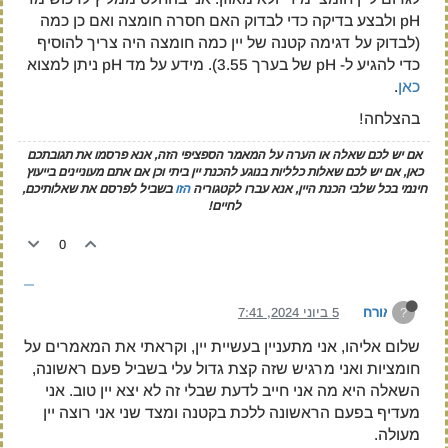
pH ולבצע בדיקה כדי לבדוק האם חסרה חומצה ואם כן כמה
(לבדוק על דגימה קטנה של יין כמה חומצה היה צריך להוסיף
כדי להגיע ל- pH של בערך 3.55). מידע על מד pH ניתן למצוא
כאן
.
בהצלחה!
אם יש לכם שאלה או הערה על המאמר הספציפי הזה, אנא פרסמו את תגובתכם
כאן, אם יש לכם שאלות כלליות בנוגע להכנת יין ביתי וכן אם אתם מעוניינים בייעוץ
חינמי בכל שלבי הכנת היין, אנא עברו לקטגוריה
הזו
בשביל לפרסם את שאלותיכם,
לחיים!
0
אורח
5 ביוני 2024, 7:41
?
שלום אליהו, אני מתעניין בעשיית יין, וקראתי את המאמרים על
חומציות ואני מרגיש שזה קצת גדול עלי בשביל פעם ראשונה,
השאלה היא מה אני חייב לדעת שבלי זה לא יצא יין טוב. אני
מעדיף בפעם הראשונה ללכת בקטנה ומצד שני אני רוצה יין
מעולה.