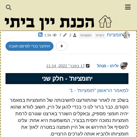
חומציות - 2
חומציות
1.5k
7
2
כימייה
חומציות
התחבר בכדי לפרסם תגובה
אליהו - מנהל
17 בפבר׳ 2022, 11:14
יחומציות' - חלק שני
למאמר הראשון ''חומציות' - 1'
בשלב זה לאחר שהתוודענו לחשיבותה של החומציות במאמר
הקודם, כבר ברור לנו כי בכדי להגן על היין, חשוב לוודא שהוא
יהיה חומצי מספיק, ובאקלים השורר בארצנו שגורם לרמת
חומציות נמוכה יחסית בבציר, המשמעות היא אחת: עלינו
להוסיף אל התירוש או אל היין חומצה במטרה 'לאזן' את
חומציותו ולהביא אותה לערכים הרצויים.