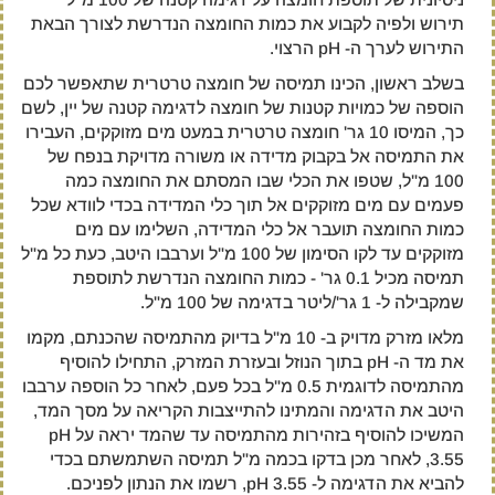
תירוש ולפיה לקבוע את כמות החומצה הנדרשת לצורך הבאת
התירוש לערך ה- pH הרצוי.
בשלב ראשון, הכינו תמיסה של חומצה טרטרית שתאפשר לכם
הוספה של כמויות קטנות של חומצה לדגימה קטנה של יין, לשם
כך, המיסו 10 גר' חומצה טרטרית במעט מים מזוקקים, העבירו
את התמיסה אל בקבוק מדידה או משורה מדויקת בנפח של
100 מ"ל, שטפו את הכלי שבו המסתם את החומצה כמה
פעמים עם מים מזוקקים אל תוך כלי המדידה בכדי לוודא שכל
כמות החומצה תועבר אל כלי המדידה, השלימו עם מים
מזוקקים עד לקו הסימון של 100 מ"ל וערבבו היטב, כעת כל מ"ל
תמיסה מכיל 0.1 גר' - כמות החומצה הנדרשת לתוספת
שמקבילה ל- 1 גר'/ליטר בדגימה של 100 מ"ל.
מלאו מזרק מדויק ב- 10 מ"ל בדיוק מהתמיסה שהכנתם, מקמו
את מד ה- pH בתוך הנוזל ובעזרת המזרק, התחילו להוסיף
מהתמיסה לדוגמית 0.5 מ"ל בכל פעם, לאחר כל הוספה ערבבו
היטב את הדגימה והמתינו להתייצבות הקריאה על מסך המד,
המשיכו להוסיף בזהירות מהתמיסה עד שהמד יראה על pH
3.55, לאחר מכן בדקו בכמה מ"ל תמיסה השתמשתם בכדי
להביא את הדגימה ל- pH 3.55, רשמו את הנתון לפניכם.