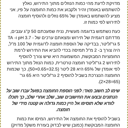
מדויקת לדעת מהי כמות הנוזלים מתוך התירוש, נאלץ
להשתמש באומדן זהיר ולקבוע את כמות החומצה על פיו, אני
מציע להשתמש באומדן של 65% נוזלים ולהוסיף חומצה
לתירוש לפי כמות זו.
כעת נשתמש בדוגמה מעשית, נניח שמעכתם 50 ק"ג ענבים,
מדדתם דוגמית של תירוש ומצאתם ערכים של - pH 3.7 ו- TA
5 גר'/ליטר, בבדיקה של הוספת חומצה לדוגמית של 100 מ"ל,
היה צורך ב- 2 מ"ל תמיסה בכדי להביא את התירוש לרמת
החומציות המבוקשת, המשמעות היא שיש צורך להוסיף
לתירוש 2 גר'/ליטר חומצה טרטרית, כמות הנוזל מתוך התירוש
לפי אומדן של 65% היא 28 ליטר (32.5=0.65×50), כך שכמות
החומצה הנצרכת בשביל להוסיף 2 גר'/ליטר היא 65 גר'
(65=28×2).
שימו לב חשוב מאד: לפני הוספת החומצה בפועל עברו שוב על
הנתונים ובצעו את החישובים שוב, שלב אחרי שלב, כך תוכלו
לוודא שלא תוסיפו אל היין כמות גדולה או קטנה מידי של
חומצה.
בשביל להוסיף את החומצה אל התירוש, המיסו את כמות
החומצה המבוקשת (כמובן שיש לבדוק בעזרת משקל מדויק)