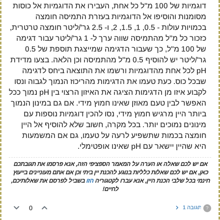
דוגמיות של 100 מ"ל כל אחת, העבירו את הדוגמיות אל כוסות
מסומנות והוסיפו אל הדוגמיות בעזרת התמיסה חומצה
בכמויות עולות - 0.5, 1, 1.5, 2, ו- 2.5 גר'/ליטר חומצה טרטרית,
כזכור כל מ"ל מהתמיסה שווה ערך ל- 1 גר'/ליטר עבור דגימה
של 100 מ"ל, כך שעבור הדגימה שמייצגת תוספת של 0.5
גר'/ליטר יש להוסיף 0.5 מ"ל מהתמיסה וכן הלאה. בצעו מדידת
pH לכל אחת מהדוגמיות ורשמו את התוצאה ביחס לדגימה
שבכל כוס. כעת טעמו את הדגימות מהריכוז הנמוך לגבוה ונסו
לקבוע איזו מן הדגימות הציגה את האיזון הרצוי בין pH נמוך ככל
האפשר לבין טעם מאוזן שאינו חמוץ מידי. אם גם במינון הנמוך
ביותר היין מרגיש חמוץ מידי, נסו להכין דוגמיות נוספות עם
מינונים נמוכים יותר. בכל מקרה, חשוב שלא להוסיף אל היין
חומצה בכמות שתשפיע לרעה על טעמו, גם אם המשמעות
היא שהיין יישאר עם pH שאינו אופטימלי.
אם יש לכם שאלה או הערה על המאמר הספציפי הזה, אנא פרסמו את תגובתכם
כאן, אם יש לכם שאלות כלליות בנוגע להכנת יין ביתי וכן אם אתם מעוניינים בייעוץ
חינמי בכל שלבי הכנת היין, אנא עברו לקטגוריה
הזו
בשביל לפרסם את שאלותיכם,
לחיים!
תגובה 1
0
?