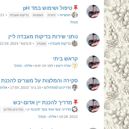
טיפול ושימוש במד pH
חומציות
•
•
21 בפבר׳ 2022, 10:59
כימייה
חומציות
בדיקות מעבדה
מנהל
נותני שירות בדיקות מעבדה ליין
בדיקות מעבדה
•
•
9 בדצמ׳ 2024, 22:29
מעבדה
קראש ביתי
עזרה וייעוץ
•
לפני 24 ימים
•
אליהו - מנהל
סקירה והמלצות על מוצרים להכנת יין מ- ress
מדריכים למתחילים
•
10 בינו׳ 2023, 17:55
•
אליהו
מדריך להכנת יין אדום-יבש
מדריכי 'צעד אחר צעד' להכנת יין
•
מדריכים כלליים
2022, 10:28
•
אליהו - מנהל