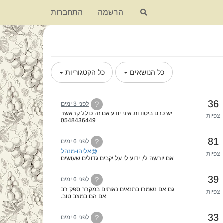
הרשמה
התחברות
כל הנושאים
כל הקטגוריות
36
?
לפני 3 ימים
יש כרם ביסודות איני יודע אם זה כולל קראשר
צפיות
0548436449
81
?
לפני 6 ימים
@אליהו-מנהל
צפיות
אם יורשה לי, ידוע לי על יקבים גדולים שעושים
שימוש במשקעי יין שהוקפאו ע"מ לייצר סטרטר
לתסיסות מלולאקטיות תקועות.
39
?
וזה עובד ע"פ רוב מצויין.
לפני 6 ימים
גם אם נשמרו בתנאים נאותים במקרר ספק רב
צפיות
אם הם במצב טוב.
33
?
לפני 6 ימים