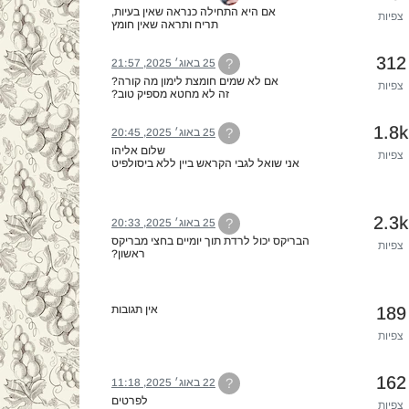
אם היא התחילה כנראה שאין בעיות,
צפיות
תריח ותראה שאין חומץ
312
?
25 באוג׳ 2025, 21:57
אם לא שמים חומצת לימון מה קורה?
צפיות
זה לא מחטא מספיק טוב?
כי תמיד השתמשתי בלי ומעולם לא היה לי זיהום
ברוך ה'
1.8k
?
25 באוג׳ 2025, 20:45
שלום אליהו
צפיות
אני שואל לגבי הקראש ביין ללא ביסולפיט
שעושים בכרם.
האם כדאי? או שהוא מכניס קלקולים ליין? או
מסיבה אחרת?
תודה
2.3k
?
25 באוג׳ 2025, 20:33
הבריקס יכול לרדת תוך יומיים בחצי מבריקס
צפיות
ראשון?
189
אין תגובות
צפיות
162
?
22 באוג׳ 2025, 11:18
לפרטים
צפיות